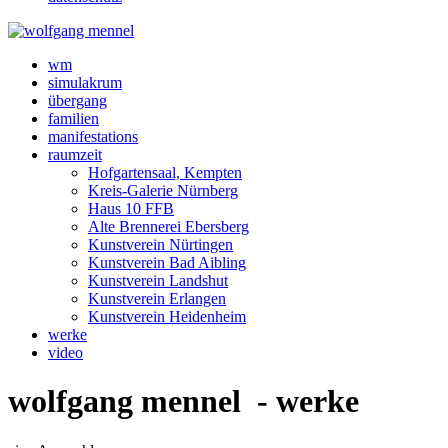
wm
simulakrum
übergang
familien
manifestations
raumzeit
Hofgartensaal, Kempten
Kreis-Galerie Nürnberg
Haus 10 FFB
Alte Brennerei Ebersberg
Kunstverein Nürtingen
Kunstverein Bad Aibling
Kunstverein Landshut
Kunstverein Erlangen
Kunstverein Heidenheim
werke
video
wolfgang mennel - werke