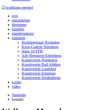
wm
simulakrum
übergang
familien
manifestations
raumzeit
Hofgartensaal, Kempten
Kreis-Galerie Nürnberg
Haus 10 FFB
Alte Brennerei Ebersberg
Kunstverein Nürtingen
Kunstverein Bad Aibling
Kunstverein Landshut
Kunstverein Erlangen
Kunstverein Heidenheim
werke
video
Startseite
kontakt