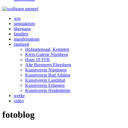
wm
simulakrum
übergang
familien
manifestations
raumzeit
Hofgartensaal, Kempten
Kreis-Galerie Nürnberg
Haus 10 FFB
Alte Brennerei Ebersberg
Kunstverein Nürtingen
Kunstverein Bad Aibling
Kunstverein Landshut
Kunstverein Erlangen
Kunstverein Heidenheim
werke
video
fotoblog